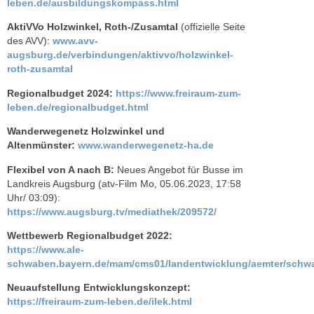
leben.de/ausbildungskompass.html
AktiVVo Holzwinkel, Roth-/Zusamtal
(offizielle Seite
des AVV):
www.avv-
augsburg.de/verbindungen/aktivvo/holzwinkel-
roth-zusamtal
Regionalbudget 2024:
https://www.freiraum-zum-
leben.de/regionalbudget.html
Wanderwegenetz Holzwinkel und
Altenmünster:
www.wanderwegenetz-ha.de
Flexibel von A nach B:
Neues Angebot für Busse im
Landkreis Augsburg (atv-Film Mo, 05.06.2023, 17:58
Uhr/ 03:09):
https://www.augsburg.tv/mediathek/209572/
Wettbewerb Regionalbudget 2022:
https://www.ale-
schwaben.bayern.de/mam/cms01/landentwicklung/aemter/schwa
Neuaufstellung Entwicklungskonzept:
https://freiraum-zum-leben.de/ilek.html