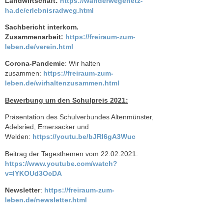
Landwirtschaft:
https://wanderwegenetz-
ha.de/erlebnisradweg.html
Sachbericht interkom.
Zusammenarbeit:
https://freiraum-zum-
leben.de/verein.html
Corona-Pandemie
: Wir halten
zusammen:
https://freiraum-zum-
leben.de/wirhaltenzusammen.html
Bewerbung um den Schulpreis 2021:
Präsentation des Schulverbundes Altenmünster,
Adelsried, Emersacker und
Welden:
https://youtu.be/bJRl6gA3Wuc
Beitrag der Tagesthemen vom 22.02.2021:
https://www.youtube.com/watch?
v=lYKOUd3OcDA
Newsletter
:
https://freiraum-zum-
leben.de/newsletter.html