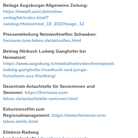
Beilage Augsburger Allgemeine Zeitung:
https://www5.azol.de/online-
verlag/bk/index.html?
catalog=Holzwinkel_10_2022#page_12
Pressemitteilung Netzwerktreffen Schwaben
:
freiraum-zum-leben.de/aktuelles.html
Beitrag Hörbuch Ludwig Ganghofer bei
Heimatzeit:
https://www.augsburg.tv/mediathek/video/heimatzeit-
ludwig-ganghofer-hoerbuch-und-junge-
forscherin-aus-friedberg/
Dezentrale Anlaufstelle für Seniorinnen und
Senioren:
https://freiraum-zum-
leben.de/anlaufstelle-senioren.html
Exkursionsfilm zum
Regionalmanagement:
https://www.freiraum-zum-
leben.de/ile.html
Erlebnis-Radweg