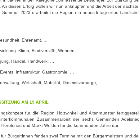
 An diesen Erfolg wollen wir nun anknüpfen und die Arbeit der nächste
 Sommer 2023 erarbeitet die Region ein neues Integriertes Ländliche
 Gesundheit, Ehrenamt, …
wicklung: Klima, Biodiversität, Wohnen, …
rgung, Handel, Handwerk, …
Events, Infrastruktur, Gastronomie, …
waltung, Wirtschaft, Mobilität, Daseinsvorsorge, …
SITZUNG AM 19.APRIL
ungskonzept für die Region Holzwinkel und Altenmünster fertiggestell
r interkommunalen Zusammenarbeit der sechs Gemeinden Adelsried
, Heretsried und Markt Welden für die kommenden Jahre dar.
s für Bürger:innen fanden zwei Termine mit den Bürgermeistern und de