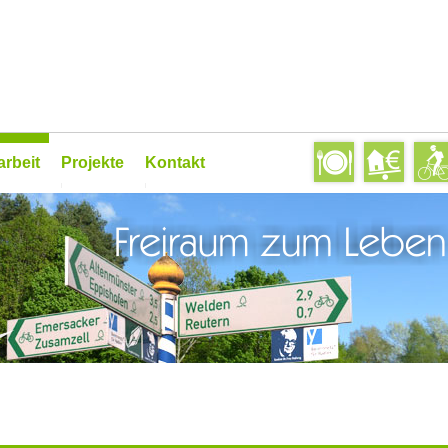
rbeit
Projekte
Kontakt
forum
Anlaufstelle für Senioren
Newsletter
nd wir stark
Ausbildungskompass
Linkliste
Christkind gesucht
Download
felder
Erlebnis-Radweg Landwirtschaft
Datenschutz
projekte
Freiraum-Kalender
reis 2022
Innenentwicklung
Jugendarbeit
Kultour-Sommer
Unterstützung der Vereine
Nachbarschaftshilfen