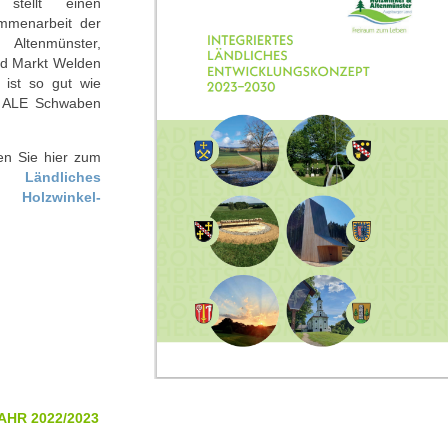
stellt einen
mmenarbeit der
ltenmünster,
nd Markt Welden
 ist so gut wie
m ALE Schwaben
en Sie hier zum
 Ländliches
 Holzwinkel-
AHR 2022/2023