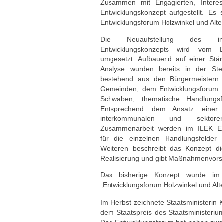
Zusammen mit Engagierten, Interes
Entwicklungskonzept aufgestellt. Es
Entwicklungsforum Holzwinkel und Alt
Die Neuaufstellung des int
Entwicklungskonzepts wird vom 
umgesetzt. Aufbauend auf einer Stä
Analyse wurden bereits in der Ste
bestehend aus den Bürgermeistern d
Gemeinden, dem Entwicklungsforum
Schwaben, thematische Handlungsfel
Entsprechend dem Ansatz einer
interkommunalen und sektorenü
Zusammenarbeit werden im ILEK Ent
für die einzelnen Handlungsfelder 
Weiteren beschreibt das Konzept di
Realisierung und gibt Maßnahmenvorsc
Das bisherige Konzept wurde im 
„Entwicklungsforum Holzwinkel und Al
Im Herbst zeichnete Staatsministerin
dem Staatspreis des Staatsministeriu
Das Entwicklungsforum hat neben zwei