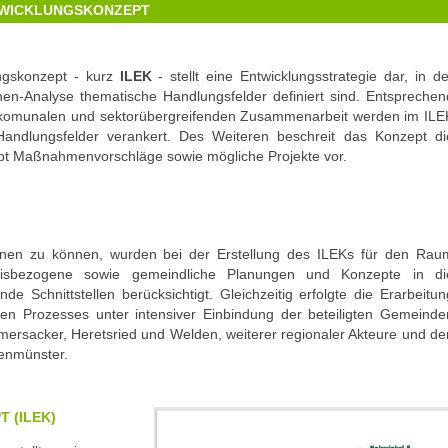
Unterstützung für Senioren
TWICKLUNGSKONZEPT
Ländliches Kernwegenetz
Mobilität
Musikschule
ungskonzept - kurz
ILEK
- stellt eine Entwicklungsstrategie dar, in de
en-Analyse thematische Handlungsfelder definiert sind. Entsprechen
Naturfreibad im Holzwinkel
rkomunalen und sektorübergreifenden Zusammenarbeit werden im ILE
Regionalbudget
 Handlungsfelder verankert. Des Weiteren beschreit das Konzept di
Schwammregion
gibt Maßnahmenvorschläge sowie mögliche Projekte vor.
Tag der Ausbildung
Zeit verschenken
ienen zu können, wurden bei der Erstellung des ILEKs für den Rau
sbezogene sowie gemeindliche Planungen und Konzepte in di
 Schnittstellen berücksichtigt. Gleichzeitig erfolgte die Erarbeitun
en Prozesses unter intensiver Einbindung der beteiligten Gemeinde
Emersacker, Heretsried und Welden, weiterer regionaler Akteure und de
tenmünster.
 (ILEK)