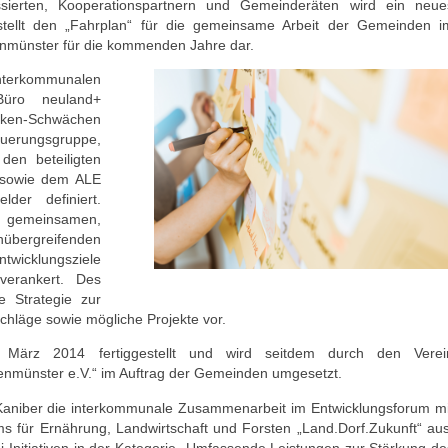
sierten, Kooperationspartnern und Gemeinderäten wird ein neue
 stellt den „Fahrplan“ für die gemeinsame Arbeit der Gemeinden i
enmünster für die kommenden Jahre dar.
erkommunalen
Büro neuland+
rken-Schwächen
uerungsgruppe,
en beteiligten
 sowie dem ALE
der definiert.
 gemeinsamen,
bergreifenden
wicklungsziele
verankert. Des
e Strategie zur
hläge sowie mögliche Projekte vor.
März 2014 fertiggestellt und wird seitdem durch den Verei
tenmünster e.V.“ im Auftrag der Gemeinden umgesetzt.
 Kaniber die interkommunale Zusammenarbeit im Entwicklungsforum mi
ms für Ernährung, Landwirtschaft und Forsten „Land.Dorf.Zukunft“ aus
 Initiativen in der Kategorie „Umfassende Leistungen zur Stärkung de