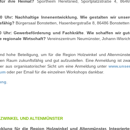
für ihre Heimat?
Sportheim Heretsried, Sportplatzstraße 4, 8646
30 Uhr: Nachhaltige Innenentwicklung. Wie gestalten wir unser
tsfähig?
Bürgersaal Bonstetten, Hasenbergstraße 8, 86486 Bonstetten
00 Uhr: Gewerbeförderung und Fachkräfte
.
Wie schaffen wir gut
 regionale Wirtschaft?
Vereinszentrum Neumünster, Johann-Wisrich
und hohe Beteiligung, um für die Region Holzwinkel und Altenmünste
en Raum zukunftsfähig und gut aufzustellen. Eine Anmeldung ist zwa
ber aus organisatorischer Sicht um eine Anmeldung unter
www.unser
rum
oder per Email für die einzelnen Workshops dankbar.
lung
.
OLZWINKEL UND ALTENMÜNSTER
wicklung für die Region Holzwinkel und Altenmünster. Integrierte