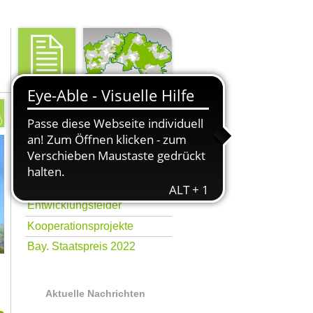
Entwicklungsforum
Gemeinsam sind wir stark
ILEK
Entwicklungsfelder
Kooperationsprojekte
Bay. Staatspreis 2022
Aktuelle Nachrichten