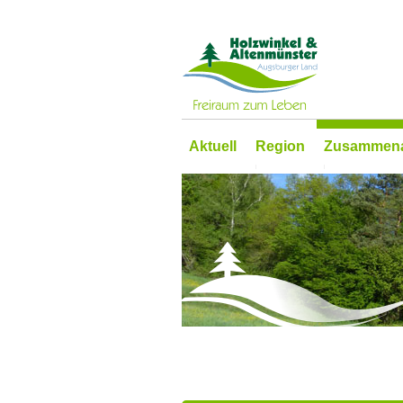
Aktuell
Region
Zusammena
Sehenswertes
Entwicklungs
Erlebenswertes
Gemeinsam si
Wissenswertes
ILEK
Wander- und Radwege
Entwicklungs
Anfahrt und Mobilität
Kooperations
Partner und Projekte
Bay. Staatsp
Zu Gast