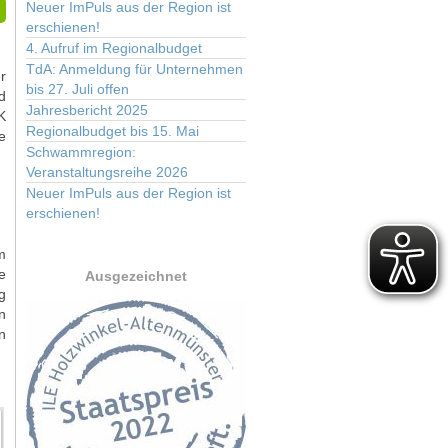
Neuer ImPuls aus der Region ist
erschienen!
4. Aufruf im Regionalbudget
TdA: Anmeldung für Unternehmen
r
bis 27. Juli offen
d
Jahresbericht 2025
K
Regionalbudget bis 15. Mai
e
Schwammregion:
Veranstaltungsreihe 2026
Neuer ImPuls aus der Region ist
erschienen!
m
e
Ausgezeichnet
g
n
n