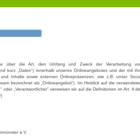
Unterstützung für Senioren
Ländliches Kernwegenetz
Mobilität
Musikschule
Naturfreibad im Holzwinkel
Regionalbudget
Schwammregion
Tag der Ausbildung
Zeit verschenken
 Sie über die Art, den Umfang und Zweck der Verarbeitung vo
d kurz „Daten“) innerhalb unseres Onlineangebotes und der mit ih
und Inhalte sowie externen Onlinepräsenzen, wie z.B. unser Socia
nsam bezeichnet als „Onlineangebot“). Im Hinblick auf die verwendete
g“ oder „Verantwortlicher“ verweisen wir auf die Definitionen im Art. 4 de
).
enmünster e.V.