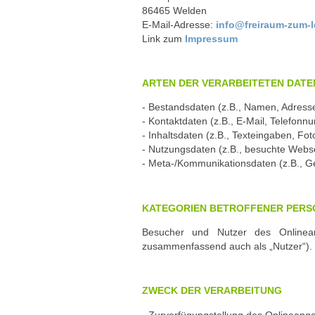
86465 Welden
E-Mail-Adresse:
info@freiraum-zum-
Link zum
Impressum
ARTEN DER VERARBEITETEN DATE
- Bestandsdaten (z.B., Namen, Adress
- Kontaktdaten (z.B., E-Mail, Telefon
- Inhaltsdaten (z.B., Texteingaben, Fot
- Nutzungsdaten (z.B., besuchte Websei
- Meta-/Kommunikationsdaten (z.B., Ge
KATEGORIEN BETROFFENER PERS
Besucher und Nutzer des Onlinean
zusammenfassend auch als „Nutzer“).
ZWECK DER VERARBEITUNG
- Zurverfügungstellung des Onlineange