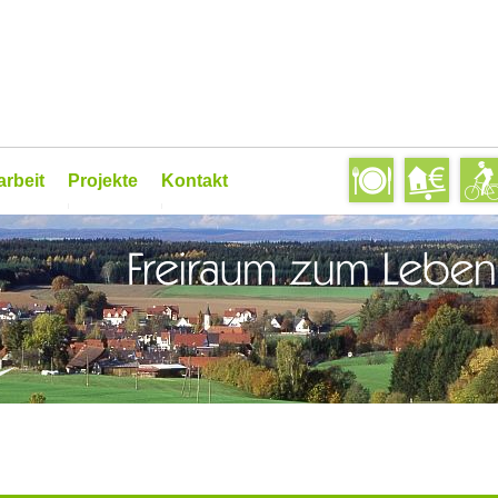
rbeit
Projekte
Kontakt
forum
Anlaufstelle für Senioren
Newsletter
nd wir stark
Ausbildungskompass
Linkliste
Christkind gesucht
Download
felder
Erlebnis-Radweg Landwirtschaft
Datenschutz
projekte
Freiraum-Kalender
reis 2022
Innenentwicklung
Jugendarbeit
Kultour-Sommer
Unterstützung der Vereine
Nachbarschaftshilfen