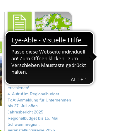
Aktuelle Nachrichten
Neuer ImPuls aus der Region ist
erschienen!
4. Aufruf im Regionalbudget
TdA: Anmeldung für Unternehmen
bis 27. Juli offen
Jahresbericht 2025
Regionalbudget bis 15. Mai
Schwammregion:
Veranstaltungsreihe 2026