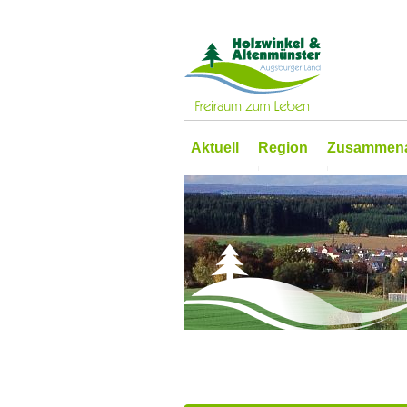
Aktuell
Region
Zusammena
Sehenswertes
Entwicklungs
Erlebenswertes
Gemeinsam si
Wissenswertes
ILEK
Wander- und Radwege
Entwicklungs
Anfahrt und Mobilität
Kooperations
Partner und Projekte
Bay. Staatsp
Zu Gast