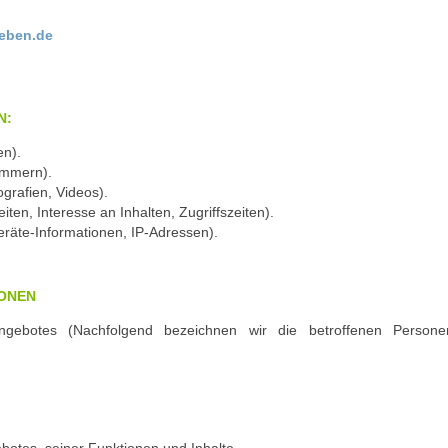
leben.de
N:
en).
nummern).
ografien, Videos).
ten, Interesse an Inhalten, Zugriffszeiten).
räte-Informationen, IP-Adressen).
ONEN
gebotes (Nachfolgend bezeichnen wir die betroffenen Persone
botes, seiner Funktionen und Inhalte.