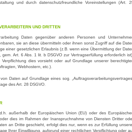
altung und durch datenschutzfreundliche Voreinstellungen (Art. 2
VERARBEITERN UND DRITTEN
rarbeitung Daten gegenüber anderen Personen und Unternehme
enbaren, sie an diese übermitteln oder ihnen sonst Zugriff auf die Date
age einer gesetzlichen Erlaubnis (z.B. wenn eine Übermittlung der Date
, gem. Art. 6 Abs. 1 lit. b DSGVO zur Vertragserfüllung erforderlich ist)
he Verpflichtung dies vorsieht oder auf Grundlage unserer berechtigte
ftragten, Webhostern, etc.).
g von Daten auf Grundlage eines sog. „Auftragsverarbeitungsvertrages
dlage des Art. 28 DSGVO.
R
 (d.h. außerhalb der Europäischen Union (EU) oder des Europäische
 oder dies im Rahmen der Inanspruchnahme von Diensten Dritter ode
en an Dritte geschieht, erfolgt dies nur, wenn es zur Erfüllung unsere
lage Ihrer Einwilligung, aufgrund einer rechtlichen Verpflichtung oder au