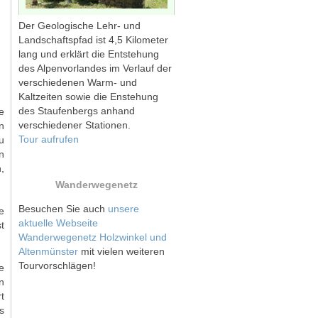
Der Geologische Lehr- und
Landschaftspfad ist 4,5 Kilometer
lang und erklärt die Entstehung
des Alpenvorlandes im Verlauf der
verschiedenen Warm- und
Kaltzeiten sowie die Enstehung
des Staufenbergs anhand
e
verschiedener Stationen.
n
Tour aufrufen
u
n
,
Wanderwegenetz
Besuchen Sie auch
unsere
e
aktuelle Webseite
t
Wanderwegenetz Holzwinkel und
Altenmünster
mit vielen weiteren
Tourvorschlägen!
e
n
t
s